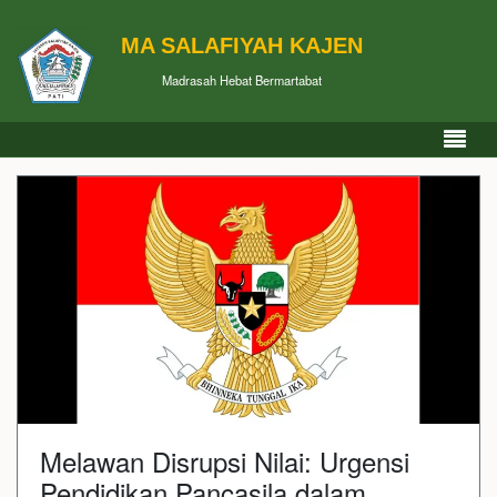
MA SALAFIYAH KAJEN
Madrasah Hebat Bermartabat
Melawan Disrupsi Nilai: Urgensi
Pendidikan Pancasila dalam