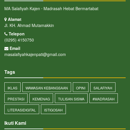
MA Salafiyah Kajen ⋅ Madrasah Hebat Bermartabat
Alamat
Jl. KH. Ahmad Mutamakkin
Telepon
(0295) 4150750
Email
masalafiyahkajenpati@gmail.com
Tags
IKLAS
WAWASAN KEBANGSAAN
OPINI
SALAFIYAH
PRESTASI
KEMENAG
TULISAN SISWA
#MADRASAH
LITERASIDIGITAL
ISTIGOSAH
Ikuti Kami